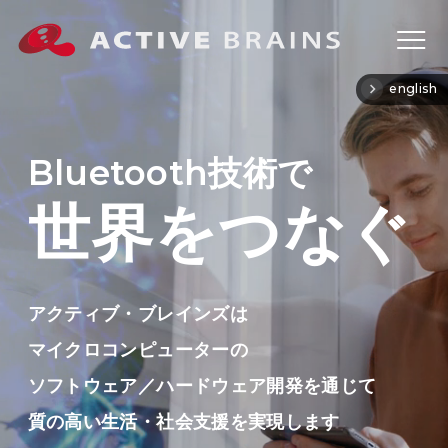
english
Bluetooth
技術で
世界をつなぐ
ワ
ン
ス
ト
ッ
アクティブ・ブレインズは
プ
マイクロコンピューターの
開
発
ソフトウェア／ハードウェア開発を通じて
ソ
質の高い生活・社会支援を実現します
フ