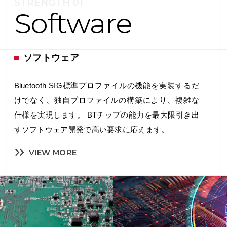
STRENGTH 01
タ
Software
ー
ン
シ
ッ
ソフトウェア
プ
新
Bluetooth SIG標準プロファイルの機能を実装するだ
卒
けでなく、独自プロファイルの構築により、複雑な
採
用
仕様を実現します。 BTチップの能力を最大限引き出
募
すソフトウェア開発で高い要求に応えます。
集
要
VIEW MORE
項
中
途
採
用
募