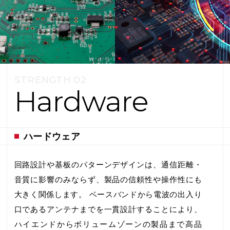
集
要
項
当
社
へ
STRENGTH 02
の
Hardware
行
き
方
ハードウェア
回路設計や基板のパターンデザインは、通信距離・
音質に影響のみならず、製品の信頼性や操作性にも
大きく関係します。 ベースバンドから電波の出入り
口であるアンテナまでを一貫設計することにより、
ハイエンドからボリュームゾーンの製品まで高品