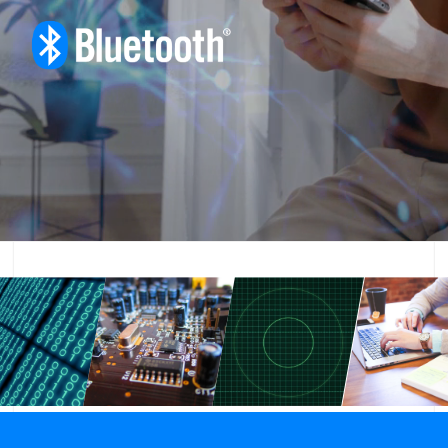
ト
ウ
ェ
ア
ハ
ー
ド
ウ
ェ
ア
ア
ン
テ
ナ
設
計
相
互
運