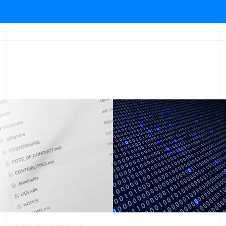
社
概
要
会
社
沿
革
社
員
紹
介
イ
ン